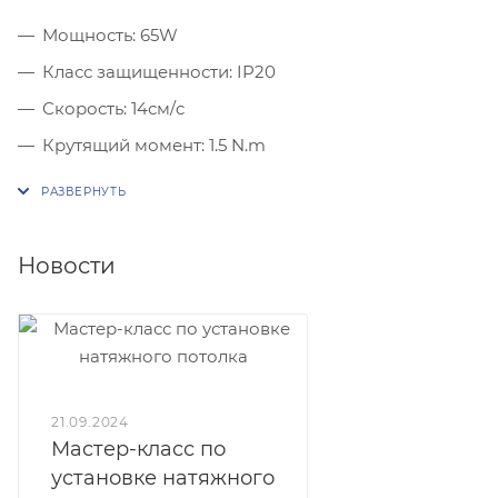
Мощность: 65W
Класс защищенности: IP20
Скорость: 14см/c
Крутящий момент: 1.5 N.m
Входное напряжение: 100-240 Вольт
Остановка при помехе: двигатель остановится
автоматически при возникновении препятсивия
Новости
Ручное управление: можно открыть или закрыть
штору при отклюсенном питании
Мотор помнит конечные положения, даже при
отключении питания
Тандемное управление, подключение нескольких
21.09.2024
двигателей через разъем RJ12, для группового
Мастер-класс по
управления
установке натяжного