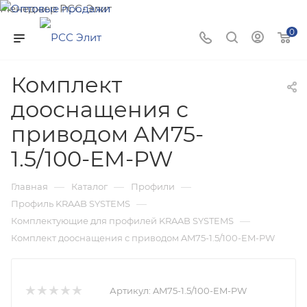
Менеджер РСС-Элит
Напишите нам и мы поможем подобрать товар именно
0
для Вас!
Комплект
дооснащения с
приводом AM75-
1.5/100-EM-PW
—
—
—
Главная
Каталог
Профили
—
Профиль KRAAB SYSTEMS
—
Комплектующие для профилей KRAAB SYSTEMS
Комплект дооснащения с приводом AM75-1.5/100-EM-PW
Артикул:
AM75-1.5/100-EM-PW