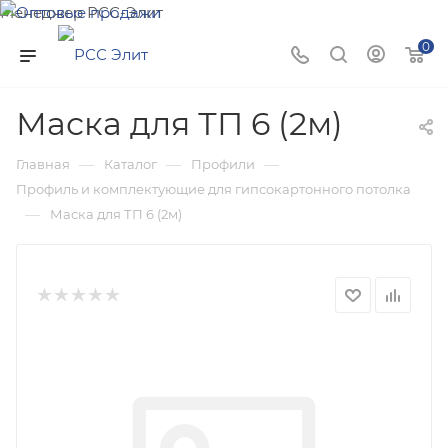
Менеджер РСС-Элит
Напишите нам и мы поможем подобрать товар именно
0
для Вас!
Маска для ТП 6 (2м)
—
—
—
Главная
Каталог
Профили
Профиль и комплектующие для гипсокартонного потолка
—
Маска для ТП 6 (2м)