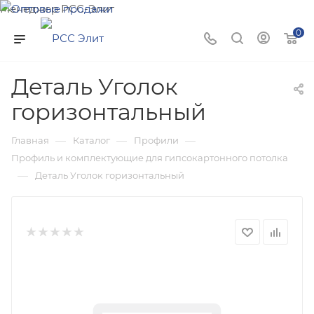
Менеджер РСС-Элит
Напишите нам и мы поможем подобрать товар именно
0
для Вас!
Деталь Уголок
горизонтальный
—
—
—
Главная
Каталог
Профили
Профиль и комплектующие для гипсокартонного потолка
—
Деталь Уголок горизонтальный