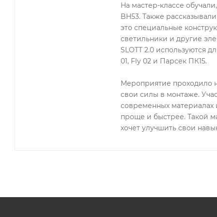
На мастер-классе обучали
BH53. Также рассказывали
это специальные конструк
светильники и другие эле
SLOTT 2.0 используются для
01, Fly 02 и Парсек ПК15.
Мероприятие проходило н
свои силы в монтаже. Уча
современных материалах и
проще и быстрее. Такой ма
хочет улучшить свои навык