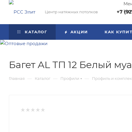
Мен
Нап
+7 (92
Центр натяжных потолков
КАТАЛОГ
АКЦИИ
КАК КУПИ
Багет AL ТП 12 Белый му
—
—
—
Главная
Каталог
Профили
Профиль и комплек