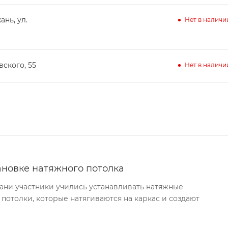
ань, ул.
Нет в наличи
вского, 55
Нет в наличи
ановке натяжного потолка
хани участники учились устанавливать натяжные
 потолки, которые натягиваются на каркас и создают