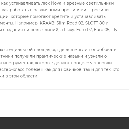
, как устанавливать люк Nova и врезные светильники
, как работать с различными профилями. Профили —
ции, которые помогают крепить и устанавливать
менты. Например, KRAAB: Slim Road 02, SLOTT 80 и
 создания нишевых линий, а Flexy: Euro 02, Euro 05, Fly
а специальной площадке, где все могли попробовать
стники получили практические навыки и узнали о
 инструментах, которые делают процесс установки
стер-класс полезен как для новичков, так и для тех, кто
и в этой области.