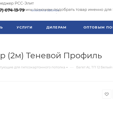
еджер РСС-Элит
ишите нам и мы поможем подобрать товар именно для 
7) 074-13-79
ЗАКАЗАТЬ ЗВОНОК
ТЬ
УСЛУГИ
ДИЛЕРАМ
ОПТОВЫМ ПО
ар (2м) Теневой Профиль
—
тующие для гипсокартонного потолка
Багет AL ТП 12 Белый