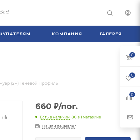
Вас!
КУПАТЕЛЯМ
КОМПАНИЯ
ГАЛЕРЕЯ
0
0
 муар (2м) Теневой Профиль
0
660
₽
/пог.
Есть в наличии
: 80
в 1 магазине
Нашли дешевле?