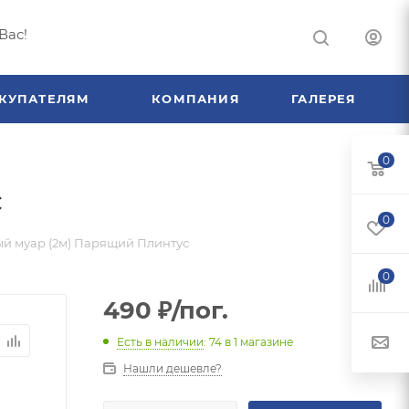
Вас!
КУПАТЕЛЯМ
КОМПАНИЯ
ГАЛЕРЕЯ
0
с
0
ый муар (2м) Парящий Плинтус
0
490
₽
/пог.
Есть в наличии
: 74
в 1 магазине
Нашли дешевле?