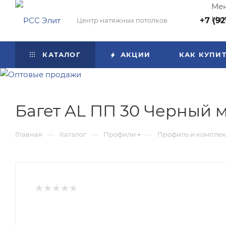
Мен
Нап
+7 (92
Центр натяжных потолков
КАТАЛОГ
АКЦИИ
КАК КУПИ
Багет AL ПП 30 Черный 
—
—
—
Главная
Каталог
Профили
Профиль и комплек