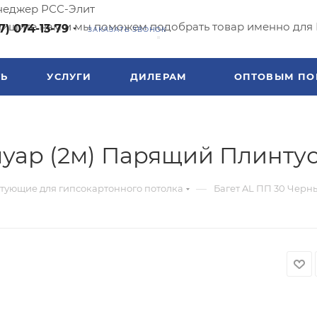
еджер РСС-Элит
ишите нам и мы поможем подобрать товар именно для 
7) 074-13-79
ЗАКАЗАТЬ ЗВОНОК
ТЬ
УСЛУГИ
ДИЛЕРАМ
ОПТОВЫМ ПО
муар (2м) Парящий Плинту
—
тующие для гипсокартонного потолка
Багет AL ПП 30 Черн