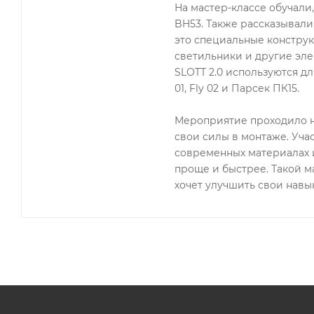
На мастер-классе обучали
BH53. Также рассказывали
это специальные конструк
светильники и другие эле
SLOTT 2.0 используются для
01, Fly 02 и Парсек ПК15.
Мероприятие проходило н
свои силы в монтаже. Уча
современных материалах и
проще и быстрее. Такой ма
хочет улучшить свои навык