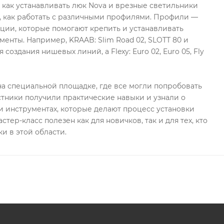
, как устанавливать люк Nova и врезные светильники
, как работать с различными профилями. Профили —
ции, которые помогают крепить и устанавливать
менты. Например, KRAAB: Slim Road 02, SLOTT 80 и
 создания нишевых линий, а Flexy: Euro 02, Euro 05, Fly
а специальной площадке, где все могли попробовать
стники получили практические навыки и узнали о
 инструментах, которые делают процесс установки
стер-класс полезен как для новичков, так и для тех, кто
и в этой области.