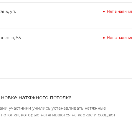
ань, ул.
Нет в наличи
вского, 55
Нет в наличи
ановке натяжного потолка
хани участники учились устанавливать натяжные
 потолки, которые натягиваются на каркас и создают