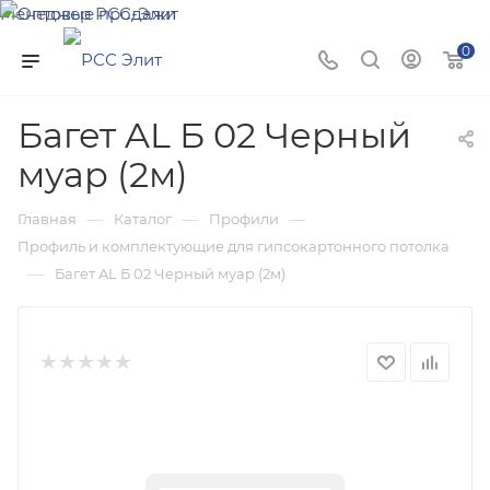
Менеджер РСС-Элит
Напишите нам и мы поможем подобрать товар именно
0
для Вас!
Багет AL Б 02 Черный
муар (2м)
—
—
—
Главная
Каталог
Профили
Профиль и комплектующие для гипсокартонного потолка
—
Багет AL Б 02 Черный муар (2м)