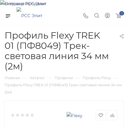
Менеджер РСС-Элит
Напишите нам и мы поможем подобрать товар именно
0
для Вас!
Профиль Flexy TREK
01 (ПФ8049) Трек-
световая линия 34 мм
(2м)
—
—
—
—
Главная
Каталог
Профили
Профиль Flexy
Профиль Flexy TREK 01 (ПФ8049) Трек-световая линия 34 мм
(2м)