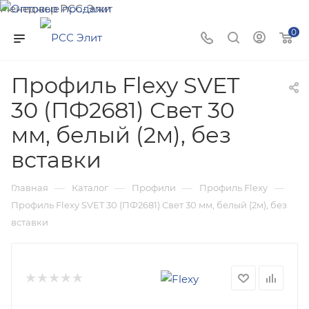
Менеджер РСС-Элит
Напишите нам и мы поможем подобрать товар именно
0
для Вас!
Профиль Flexy SVET
30 (ПФ2681) Свет 30
мм, белый (2м), без
вставки
—
—
—
—
Главная
Каталог
Профили
Профиль Flexy
Профиль Flexy SVET 30 (ПФ2681) Свет 30 мм, белый (2м), без
вставки