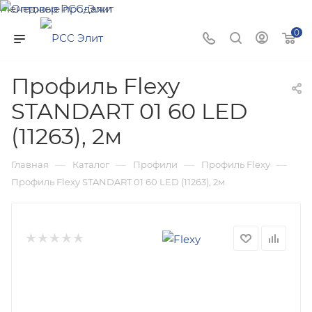
Менеджер РСС-Элит
Напишите нам и мы поможем подобрать товар именно
0
для Вас!
Профиль Flexy
STANDART 01 60 LED
(11263), 2м
—
—
—
—
Главная
Каталог
Профили
Профиль Flexy
Профиль Flexy STANDART 01 60 LED (11263), 2м