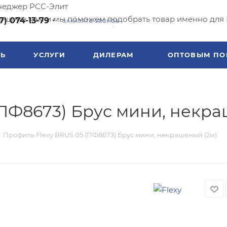
еджер РСС-Элит
ишите нам и мы поможем подобрать товар именно для 
7) 074-13-79
ЗАКАЗАТЬ ЗВОНОК
ТЬ
УСЛУГИ
ДИЛЕРАМ
ОПТОВЫМ ПО
(ПФ8673) Брус мини, некра
Профиль Flexy BRUS 05 (ПФ8673) Брус мини, некрашеный (2м)