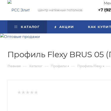
Мен
Нап
+7 (92
Центр натяжных потолков
КАТАЛОГ
АКЦИИ
КАК КУПИ
Профиль Flexy BRUS 05 
—
—
—
—
Главная
Каталог
Профили
Профиль Flexy