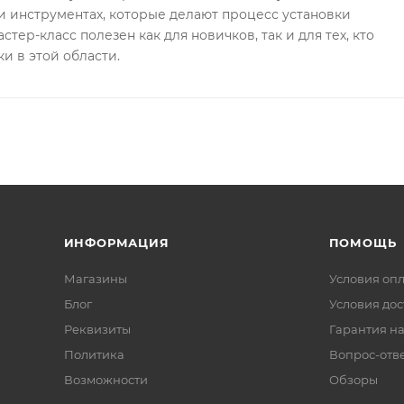
 инструментах, которые делают процесс установки
стер-класс полезен как для новичков, так и для тех, кто
и в этой области.
ИНФОРМАЦИЯ
ПОМОЩЬ
Магазины
Условия оп
Блог
Условия дос
Реквизиты
Гарантия на
Политика
Вопрос-отв
Возможности
Обзоры