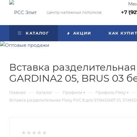
Мен
Нап
+7 (92
Центр натяжных потолков
КАТАЛОГ
АКЦИИ
КАК КУПИ
Вставка разделительная 
GARDINA2 05, BRUS 03 бе
—
—
—
—
Главная
Каталог
Профили
Профиль Flexy
Вставка разделительная Flexy PVC 8 для STANDART 01, STAND