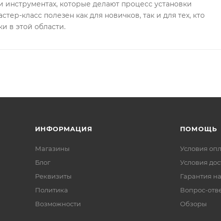
 инструментах, которые делают процесс установки
стер-класс полезен как для новичков, так и для тех, кто
и в этой области.
ИНФОРМАЦИЯ
ПОМОЩЬ
Магазины
Условия оп
Блог
Условия дос
Реквизиты
Гарантия на
Политика
Вопрос-отв
Возможности
Обзоры