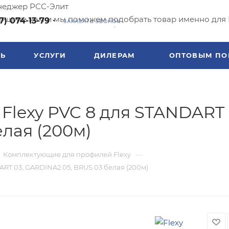
еджер РСС-Элит
ишите нам и мы поможем подобрать товар именно для 
7) 074-13-79
ЗАКАЗАТЬ ЗВОНОК
ТЬ
УСЛУГИ
ДИЛЕРАМ
ОПТОВЫМ ПО
Flexy PVC 8 для STANDART 
лая (200м)
—
Комплектующие для профилей Flexy
ART 03, GARDINA2 05, BRUS 03 белая (200м)