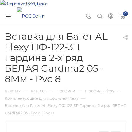
Менеджер РСС-Элит
Напишите нам и мы поможем подобрать товар именно
0
для Вас!
Вставка для Багет AL
Flexy ПФ-122-311
Гардина 2-х ряд
БЕЛАЯ Gardina2 05 -
8Мм - Pvc 8
—
—
—
—
Главная
Каталог
Профили
Профиль Flexy
—
Комплектующие для профилей Flexy
Вставка для Багет AL Flexy ПФ-122-311 Гардина 2-х ряд БЕЛАЯ
Gardina2 05 - 8Мм - Pvc 8