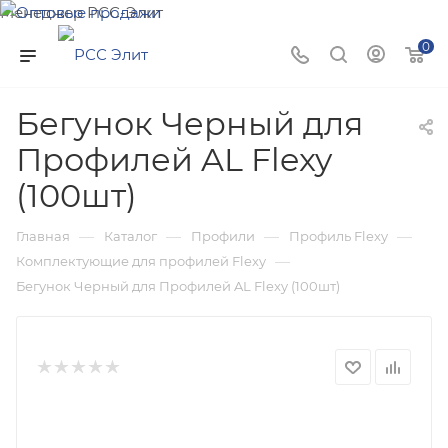
Менеджер РСС-Элит
Напишите нам и мы поможем подобрать товар именно
0
для Вас!
Бегунок Черный для
Профилей AL Flexy
(100шт)
—
—
—
—
Главная
Каталог
Профили
Профиль Flexy
—
Комплектующие для профилей Flexy
Бегунок Черный для Профилей AL Flexy (100шт)