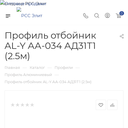
Менеджер РСС-Элит
Напишите нам и мы поможем подобрать товар именно
0
для Вас!
Профиль отбойник
AL-Y АА-034 АД31Т1
(2.5м)
—
—
—
Главная
Каталог
Профили
—
Профиль Алюминиевый
Профиль отбойник AL-Y АА-034 АД31Т1 (2.5м)