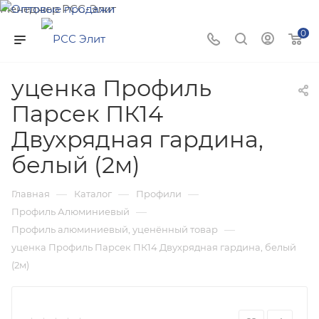
Менеджер РСС-Элит
Напишите нам и мы поможем подобрать товар именно
0
для Вас!
уценка Профиль
Парсек ПК14
Двухрядная гардина,
белый (2м)
—
—
—
Главная
Каталог
Профили
—
Профиль Алюминиевый
—
Профиль алюминиевый, уценённый товар
уценка Профиль Парсек ПК14 Двухрядная гардина, белый
(2м)