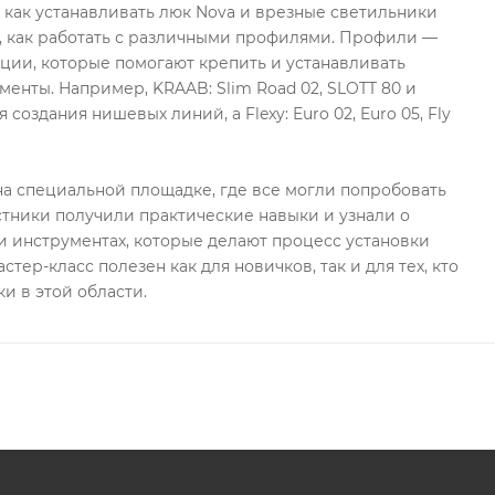
, как устанавливать люк Nova и врезные светильники
, как работать с различными профилями. Профили —
ции, которые помогают крепить и устанавливать
менты. Например, KRAAB: Slim Road 02, SLOTT 80 и
 создания нишевых линий, а Flexy: Euro 02, Euro 05, Fly
а специальной площадке, где все могли попробовать
стники получили практические навыки и узнали о
 инструментах, которые делают процесс установки
стер-класс полезен как для новичков, так и для тех, кто
и в этой области.