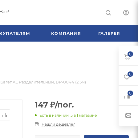
Вас!
КУПАТЕЛЯМ
КОМПАНИЯ
ГАЛЕРЕЯ
0
0
Багет AL Разделительный, ВР-0044 (2,5м)
0
147
₽
/пог.
Есть в наличии
: 5
в 1 магазине
Нашли дешевле?