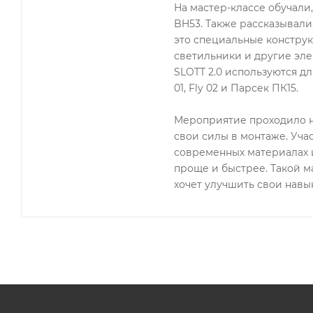
На мастер-классе обучали
BH53. Также рассказывали
это специальные конструк
светильники и другие эле
SLOTT 2.0 используются для
01, Fly 02 и Парсек ПК15.
Мероприятие проходило н
свои силы в монтаже. Уча
современных материалах и
проще и быстрее. Такой ма
хочет улучшить свои навык