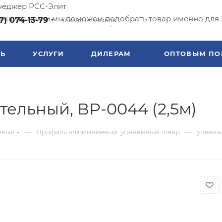
еджер РСС-Элит
ишите нам и мы поможем подобрать товар именно для 
7) 074-13-79
ЗАКАЗАТЬ ЗВОНОК
ТЬ
УСЛУГИ
ДИЛЕРАМ
ОПТОВЫМ ПО
тельный, ВР-0044 (2,5м)
—
—
евый
Профиль алюминиевый, уценённый товар
уценка 