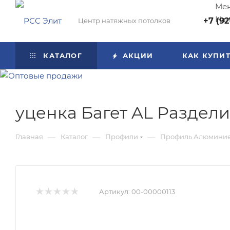
Мен
Нап
+7 (92
Центр натяжных потолков
КАТАЛОГ
АКЦИИ
КАК КУПИ
уценка Багет AL Раздели
—
—
—
Главная
Каталог
Профили
Профиль Алюмини
Артикул:
00-00000113