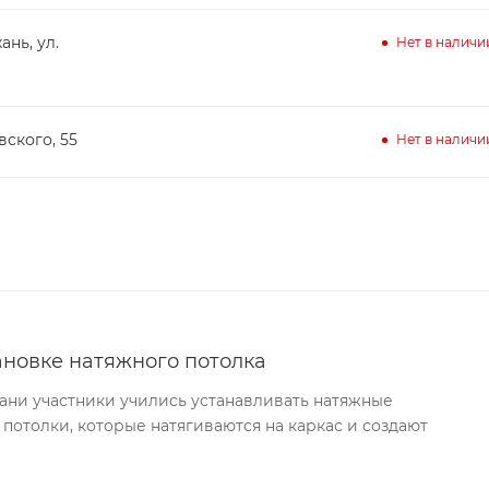
ань, ул.
Нет в наличи
вского, 55
Нет в наличи
ановке натяжного потолка
хани участники учились устанавливать натяжные
 потолки, которые натягиваются на каркас и создают