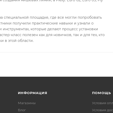
 создания нишевых линий, а Flexy: Euro 02, Euro 05, Fly
а специальной площадке, где все могли попробовать
стники получили практические навыки и узнали о
 инструментах, которые делают процесс установки
стер-класс полезен как для новичков, так и для тех, кто
и в этой области.
ИНФОРМАЦИЯ
ПОМОЩЬ
Магазины
Условия оп
Блог
Условия дос