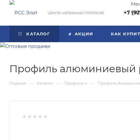
Мен
Нап
+7 (92
Центр натяжных потолков
КАТАЛОГ
АКЦИИ
КАК КУПИ
Профиль алюминиевый р
—
—
—
Главная
Каталог
Профили
Профиль Алюмини