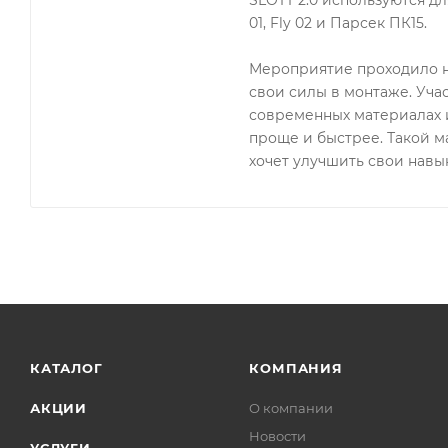
SLOTT 2.0 используются для
01, Fly 02 и Парсек ПК15.
Мероприятие проходило н
свои силы в монтаже. Уча
современных материалах и
проще и быстрее. Такой ма
хочет улучшить свои навык
КАТАЛОГ
КОМПАНИЯ
АКЦИИ
О компании
Новости