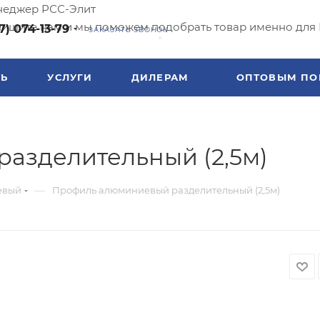
еджер РСС-Элит
ишите нам и мы поможем подобрать товар именно для 
7) 074-13-79
ЗАКАЗАТЬ ЗВОНОК
ТЬ
УСЛУГИ
ДИЛЕРАМ
ОПТОВЫМ ПО
азделительный (2,5м)
—
евый
Профиль алюминиевый разделительный (2,5м)