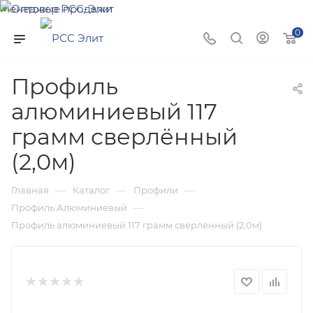
Менеджер РСС-Элит
Напишите нам и мы поможем подобрать товар именно
0
для Вас!
Профиль
алюминиевый 117
грамм сверлённый
(2,0м)
—
—
—
Главная
Каталог
Профили
—
Профиль Алюминиевый
Профиль алюминиевый 117 грамм сверлённый (2,0м)