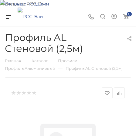
Менеджер РСС-Элит
Напишите нам и мы поможем подобрать товар именно
0
для Вас!
Профиль AL
Стеновой (2,5м)
—
—
—
Главная
Каталог
Профили
—
Профиль Алюминиевый
Профиль AL Стеновой (2,5м)