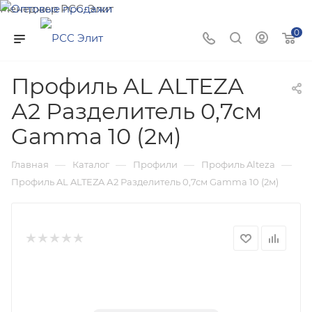
Менеджер РСС-Элит
Напишите нам и мы поможем подобрать товар именно
0
для Вас!
Профиль AL ALTEZA
А2 Разделитель 0,7см
Gamma 10 (2м)
—
—
—
—
Главная
Каталог
Профили
Профиль Alteza
Профиль AL ALTEZA А2 Разделитель 0,7см Gamma 10 (2м)