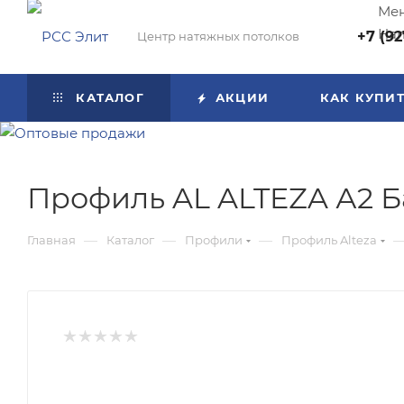
Мен
Нап
+7 (92
Центр натяжных потолков
КАТАЛОГ
АКЦИИ
КАК КУПИ
Профиль AL ALTEZA А2 Б
—
—
—
Главная
Каталог
Профили
Профиль Alteza