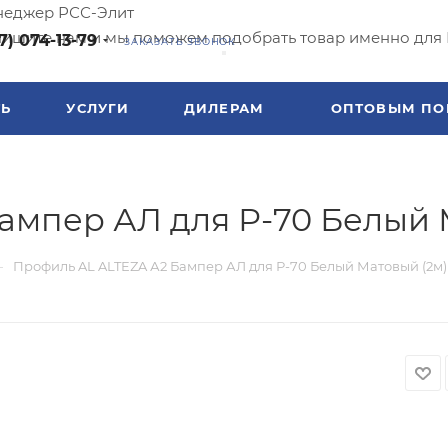
еджер РСС-Элит
ишите нам и мы поможем подобрать товар именно для 
7) 074-13-79
ЗАКАЗАТЬ ЗВОНОК
ТЬ
УСЛУГИ
ДИЛЕРАМ
ОПТОВЫМ ПО
ампер АЛ для Р-70 Белый 
—
Профиль AL ALTEZA А2 Бампер АЛ для Р-70 Белый Матовый (2м)