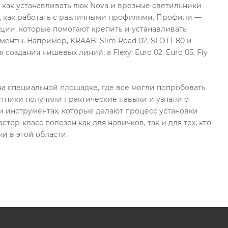
, как устанавливать люк Nova и врезные светильники
, как работать с различными профилями. Профили —
ции, которые помогают крепить и устанавливать
менты. Например, KRAAB: Slim Road 02, SLOTT 80 и
 создания нишевых линий, а Flexy: Euro 02, Euro 05, Fly
а специальной площадке, где все могли попробовать
стники получили практические навыки и узнали о
 инструментах, которые делают процесс установки
стер-класс полезен как для новичков, так и для тех, кто
и в этой области.