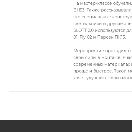
На мастер-классе обучали
BH53. Также рассказывали
это специальные конструк
светильники и другие эле
SLOTT 2.0 используются для
01, Fly 02 и Парсек ПК15.
Мероприятие проходило н
свои силы в монтаже. Уча
современных материалах и
проще и быстрее. Такой ма
хочет улучшить свои навык