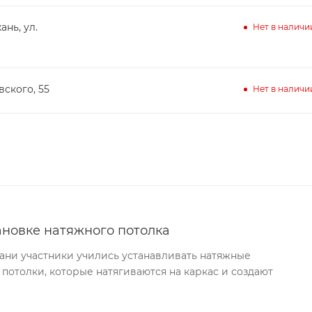
ань, ул.
Нет в наличи
вского, 55
Нет в наличи
ановке натяжного потолка
хани участники учились устанавливать натяжные
 потолки, которые натягиваются на каркас и создают