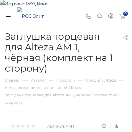
Менеджер РСС-Элит
Напишите нам и мы поможем подобрать товар именно
0
для Вас!
Заглушка торцевая
для Alteza AM 1,
чёрная (комплект на 1
сторону)
—
—
—
—
Главная
Каталог
Профили
Профиль Alteza
—
Комплектующие для профилей Altezza
Заглушка торцевая для Alteza AM 1, чёрная (комплект на 1
сторону)
Артикул:
AM 1