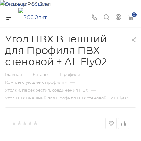
Менеджер РСС-Элит
Напишите нам и мы поможем подобрать товар именно
0
для Вас!
Угол ПВХ Внешний
для Профиля ПВХ
стеновой + AL Fly02
—
—
—
Главная
Каталог
Профили
—
Комплектующие к профилям
—
Уголки, перекрестия, соединения ПВХ
Угол ПВХ Внешний для Профиля ПВХ стеновой + AL Fly02