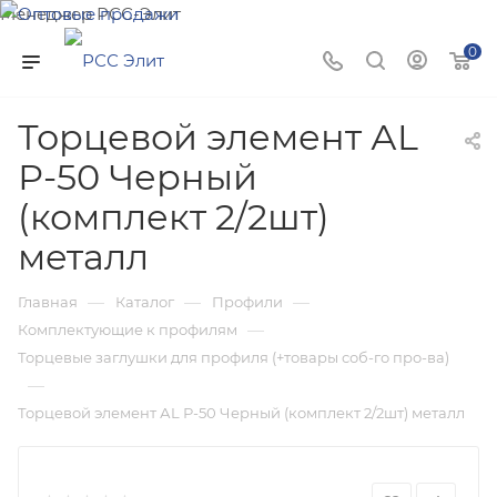
Менеджер РСС-Элит
Напишите нам и мы поможем подобрать товар именно
0
для Вас!
Торцевой элемент АL
Р-50 Черный
(комплект 2/2шт)
металл
—
—
—
Главная
Каталог
Профили
—
Комплектующие к профилям
Торцевые заглушки для профиля (+товары соб-го про-ва)
—
Торцевой элемент АL Р-50 Черный (комплект 2/2шт) металл