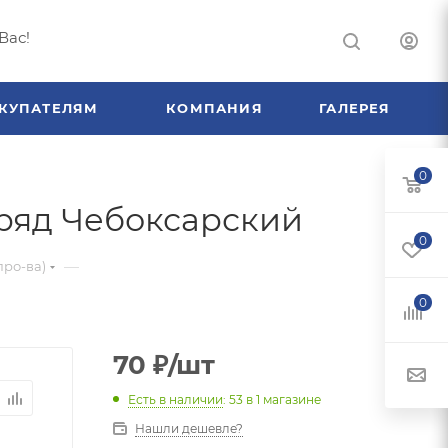
Вас!
КУПАТЕЛЯМ
КОМПАНИЯ
ГАЛЕРЕЯ
0
-ряд Чебоксарский
0
—
про-ва)
0
70
₽
/шт
Есть в наличии
: 53
в 1 магазине
Нашли дешевле?