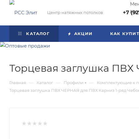
Мен
Нап
+7 (92
Центр натяжных потолков
КАТАЛОГ
АКЦИИ
КАК КУПИ
Торцевая заглушка ПВХ 
—
—
—
Главная
Каталог
Профили
Комплектующие к 
Торцевая заглушка ПВХ ЧЕРНАЯ для ПВХ Карниз 1-ряд Чеб