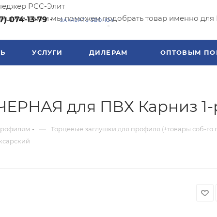
еджер РСС-Элит
ишите нам и мы поможем подобрать товар именно для 
7) 074-13-79
ЗАКАЗАТЬ ЗВОНОК
ТЬ
УСЛУГИ
ДИЛЕРАМ
ОПТОВЫМ ПО
ЧЕРНАЯ для ПВХ Карниз 1
—
профилям
Торцевые заглушки для профиля (+товары соб-го 
оксарский