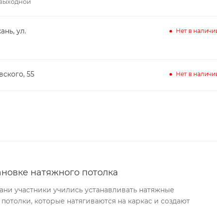
– выходной
ань, ул.
Нет в наличи
вского, 55
Нет в наличи
ановке натяжного потолка
хани участники учились устанавливать натяжные
 потолки, которые натягиваются на каркас и создают