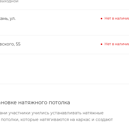
– выходной
ань, ул.
Нет в наличи
вского, 55
Нет в наличи
ановке натяжного потолка
хани участники учились устанавливать натяжные
 потолки, которые натягиваются на каркас и создают