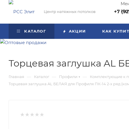
Мен
Нап
+7 (92
Центр натяжных потолков
КАТАЛОГ
АКЦИИ
КАК КУПИ
Торцевая заглушка AL БЕ
—
—
—
Главная
Каталог
Профили
Комплектующие к 
Торцевая заглушка AL БЕЛАЯ для Профиля ПК-14 2-х ряд (ком