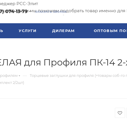
еджер РСС-Элит
ишите нам и мы поможем подобрать товар именно для 
7) 074-13-79
ЗАКАЗАТЬ ЗВОНОК
ТЬ
УСЛУГИ
ДИЛЕРАМ
ОПТОВЫМ ПО
ЛАЯ для Профиля ПК-14 2-х
—
профилям
Торцевые заглушки для профиля (+товары соб-го 
плект 2/2шт)