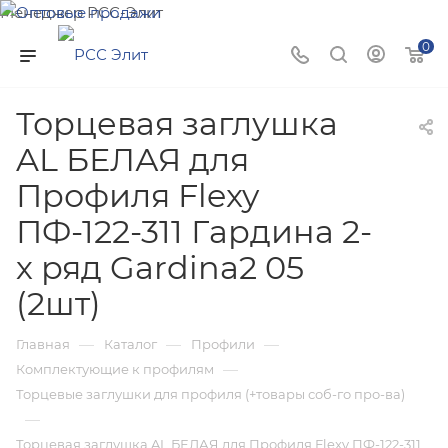
Менеджер РСС-Элит
Напишите нам и мы поможем подобрать товар именно
0
для Вас!
Торцевая заглушка
AL БЕЛАЯ для
Профиля Flexy
ПФ-122-311 Гардина 2-
х ряд Gardina2 05
(2шт)
—
—
—
Главная
Каталог
Профили
—
Комплектующие к профилям
Торцевые заглушки для профиля (+товары соб-го про-ва)
—
Торцевая заглушка AL БЕЛАЯ для Профиля Flexy ПФ-122-311