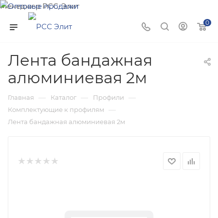
Менеджер РСС-Элит
Напишите нам и мы поможем подобрать товар именно
0
для Вас!
Лента бандажная
алюминиевая 2м
—
—
—
Главная
Каталог
Профили
—
Комплектующие к профилям
Лента бандажная алюминиевая 2м