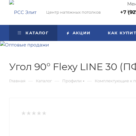
Мен
Нап
+7 (92
Центр натяжных потолков
КАТАЛОГ
АКЦИИ
КАК КУПИ
Угол 90° Flexy LINE 30 (
—
—
—
Главная
Каталог
Профили
Комплектующие к 