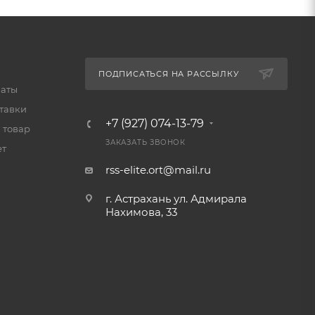
ПОДПИСАТЬСЯ НА РАССЫЛКУ
латы
тавки
+7 (927) 074-13-79
 товар
ЗАКАЗАТЬ ЗВОНОК
ет
rss-elite.ort@mail.ru
г. Астрахань ул. Адмирала
Нахимова, 33