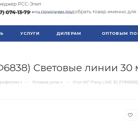
еджер РСС-Элит
ишите нам и мы поможем подобрать товар именно для 
7) 074-13-79
ЗАКАЗАТЬ ЗВОНОК
ТЬ
УСЛУГИ
ДИЛЕРАМ
ОПТОВЫМ ПО
ПФ6838) Световые линии 30 
—
—
профилям
Готовые узлы
Угол 90° Flexy LINE 30 (ПФ6838