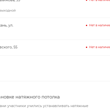
– выходной
ань, ул.
Нет в наличи
вского, 55
Нет в наличи
ановке натяжного потолка
хани участники учились устанавливать натяжные